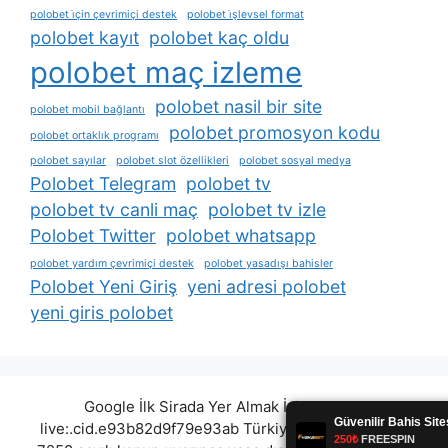
polobet i̇çin çevrimiçi destek
polobet i̇şlevsel format
polobet kayıt
polobet kaç oldu
polobet maç izleme
polobet nasil bir site
polobet mobil bağlantı
polobet promosyon kodu
polobet ortaklık programı
polobet sayılar
polobet slot özellikleri
polobet sosyal medya
Polobet Telegram
polobet tv
polobet tv canli maç
polobet tv izle
Polobet Twitter
polobet whatsapp
polobet yardım çevrimiçi destek
polobet yasadışı bahisler
Polobet Yeni Giriş
yeni adresi polobet
yeni giris polobet
Google İlk Sirada Yer Almak İçin: Skype:
live:.cid.e93b82d9f79e93ab Türkiye yasalarına göre