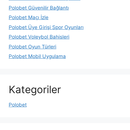
Polobet Güvenilir Bağlantı
Polobet Maçı İzle
Polobet Üye Girişi Spor Oyunları
Polobet Voleybol Bahisleri
Polobet Oyun Türleri
Polobet Mobil Uygulama
Kategoriler
Polobet