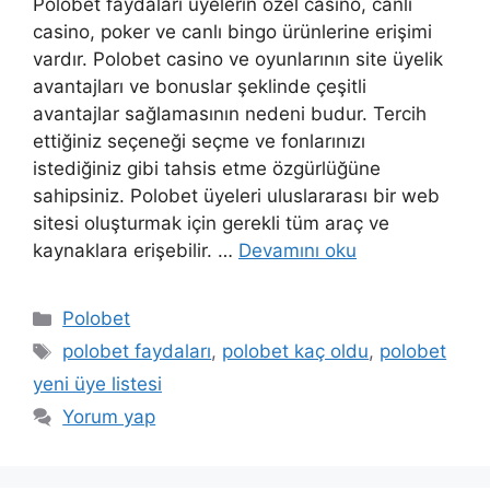
Polobet faydaları üyelerin özel casino, canlı
casino, poker ve canlı bingo ürünlerine erişimi
vardır. Polobet casino ve oyunlarının site üyelik
avantajları ve bonuslar şeklinde çeşitli
avantajlar sağlamasının nedeni budur. Tercih
ettiğiniz seçeneği seçme ve fonlarınızı
istediğiniz gibi tahsis etme özgürlüğüne
sahipsiniz. Polobet üyeleri uluslararası bir web
sitesi oluşturmak için gerekli tüm araç ve
kaynaklara erişebilir. …
Devamını oku
Kategoriler
Polobet
Etiketler
polobet faydaları
,
polobet kaç oldu
,
polobet
yeni üye listesi
Yorum yap