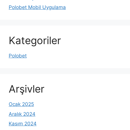
Polobet Mobil Uygulama
Kategoriler
Polobet
Arşivler
Ocak 2025
Aralık 2024
Kasım 2024