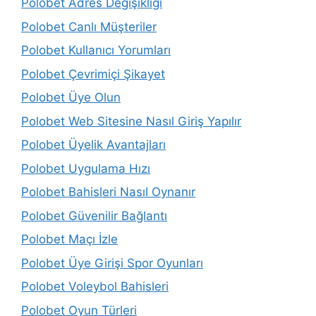
Polobet Adres Değişikliği
Polobet Canlı Müşteriler
Polobet Kullanıcı Yorumları
Polobet Çevrimiçi Şikayet
Polobet Üye Olun
Polobet Web Sitesine Nasıl Giriş Yapılır
Polobet Üyelik Avantajları
Polobet Uygulama Hızı
Polobet Bahisleri Nasıl Oynanır
Polobet Güvenilir Bağlantı
Polobet Maçı İzle
Polobet Üye Girişi Spor Oyunları
Polobet Voleybol Bahisleri
Polobet Oyun Türleri